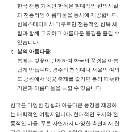
한국 전통 가옥인 한옥은 현대적인 편의시설
과 전통적인 아름다움을 동시에 제공합니다.
한옥스테이에서 머무르면 전통적인 한복 체
험과 함께 고요하고 아름다운 풍경을 즐길 수
있습니다.
봄의 아름다움:
봄에는 벚꽃이 만개하여 한국의 풍경을 아름
답게 만듭니다. 경주의 첨성대나 서울의 여의
도 공원에서 벚꽃 축제를 즐기면 봄의 따뜻한
기운과 아름다움을 느낄 수 있습니다.
한국은 다양한 경험과 아름다운 풍경을 제공하
는 매력적인 여행지입니다. 현대적인 도시와 전
통적인 마을, 푸른 자연까지 다양한 측면에서 한