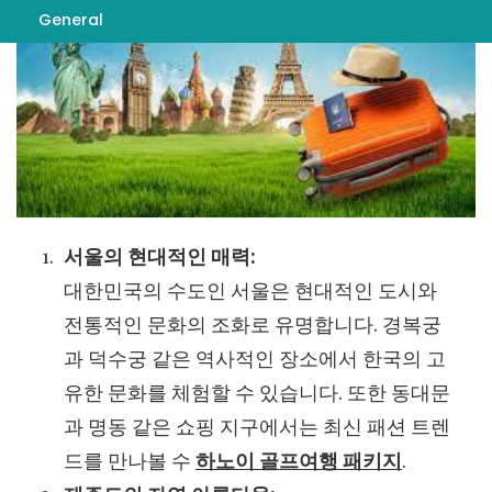
General
서울의 현대적인 매력:
대한민국의 수도인 서울은 현대적인 도시와
전통적인 문화의 조화로 유명합니다. 경복궁
과 덕수궁 같은 역사적인 장소에서 한국의 고
유한 문화를 체험할 수 있습니다. 또한 동대문
과 명동 같은 쇼핑 지구에서는 최신 패션 트렌
드를 만나볼 수
하노이 골프여행 패키지
.