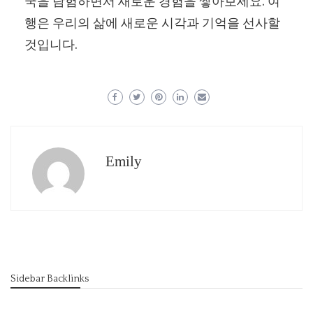
국을 탐험하면서 새로운 경험을 쌓아보세요. 여
행은 우리의 삶에 새로운 시각과 기억을 선사할
것입니다.
Emily
Sidebar Backlinks