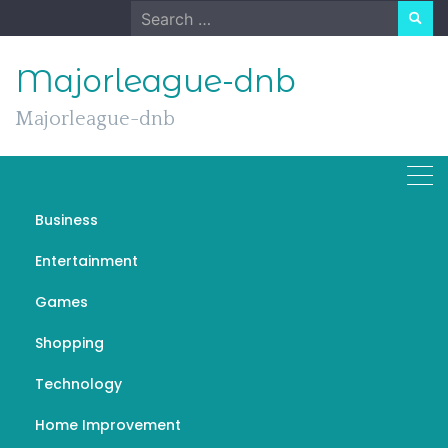
Skip
Search
to
for:
content
Majorleague-dnb
Majorleague-dnb
Business
파티 플래너에서 브라우니 걸
Entertainment
스카우트 리더로 다낭 황제투
Games
어
Shopping
JUNE 19, 2023
GENERAL
다낭 황제투어
Technology
Home Improvement