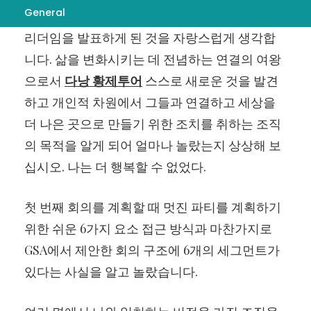
General
제가 미국 걸스카우트(GSA)의 새로운 브라우니
리더임을 발표하게 된 것을 자랑스럽게 생각합
니다. 삶을 변화시키는 데 전념하는 연결의 여왕
으로서
다낭 황제투어
스스로 새로운 것을 발견
하고 개인적 차원에서 그들과 연결하고 세상을
더 나은 곳으로 만들기 위한 조치를 취하는 조직
의 목적을 알게 되어 얼마나 놀랐는지 상상해 보
십시오. 나는 더 행복할 수 없었다.
첫 번째 회의를 계획할 때 멋진 파티를 계획하기
위한 쉬운 6가지 요소 접근 방식과 마찬가지로
GSA에서 제안한 회의 구조에 6개의 세그먼트가
있다는 사실을 알고 놀랐습니다.