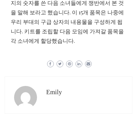
지의 숫자를 쓴 다음 소녀들에게 쟁반에서 본 것
을 말해 보라고 했습니다. 이 15개 품목은 나중에
우리 부대의 구급 상자의 내용물을 구성하게 됩
니다. 키트를 조립할 다음 모임에 가져갈 품목을
각 소녀에게 할당했습니다.
Emily