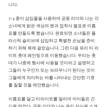
니다.
3×4 종이 삽입물을 사용하여 공동 리더와 나는 각
소녀에게 밝은 색상의 펜과 접착식 별표로 이름
표를 만들도록 했습니다. 완료되면 소녀들은 플
라스틱 슬리브에 삽입하고 특별한 손님을 준비
하기 위해 목에 걸었습니다. 그런 다음 유리 티 라
이트 촛대 페인팅으로 이동했습니다. 우리는 촛
대가 나중에 행사에 사용될 것이라고 설명하고
그들이 누구인지 또는 브라우니가 된다는 것이
그들에게 의미하는 바를 나타내는 간단한 기호
를 칠할 것을 제안했습니다.
이름표를 달고 티라이트를 말리며 아이들은 간
식을 먹었다. 공동 리더와 나는 우리 자신을 소개