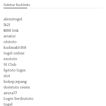
Sidebar Backlinks
alexistogel
lk21
M88 link
aviator
olxtoto
kudasakti168
togel online
exototo
91 Club
hptoto login
slot
bokep jepang
domtoto resmi
azura77
Login Seributoto
togel